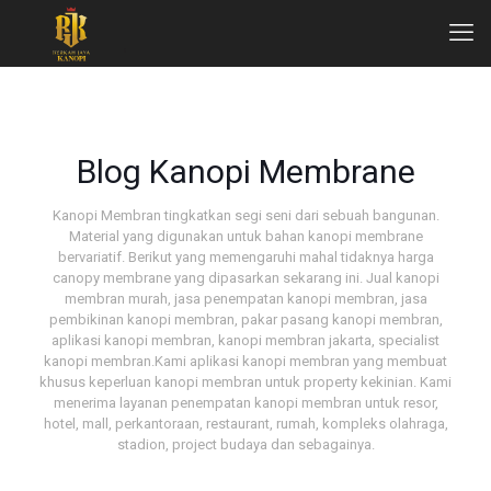
Blog Kanopi Membrane
Kanopi Membran tingkatkan segi seni dari sebuah bangunan.
Material yang digunakan untuk bahan kanopi membrane
bervariatif. Berikut yang memengaruhi mahal tidaknya harga
canopy membrane yang dipasarkan sekarang ini. Jual kanopi
membran murah, jasa penempatan kanopi membran, jasa
pembikinan kanopi membran, pakar pasang kanopi membran,
aplikasi kanopi membran, kanopi membran jakarta, specialist
kanopi membran.Kami aplikasi kanopi membran yang membuat
khusus keperluan kanopi membran untuk property kekinian. Kami
menerima layanan penempatan kanopi membran untuk resor,
hotel, mall, perkantoraan, restaurant, rumah, kompleks olahraga,
stadion, project budaya dan sebagainya.