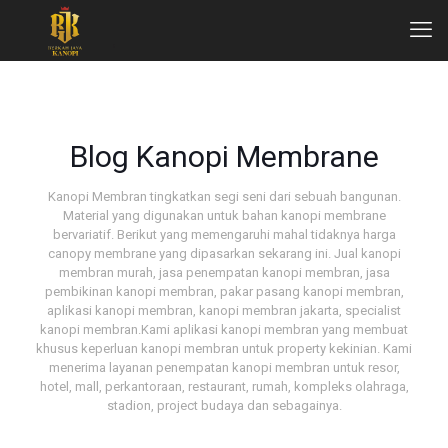
Blog Kanopi Membrane
Kanopi Membran tingkatkan segi seni dari sebuah bangunan.
Material yang digunakan untuk bahan kanopi membrane
bervariatif. Berikut yang memengaruhi mahal tidaknya harga
canopy membrane yang dipasarkan sekarang ini. Jual kanopi
membran murah, jasa penempatan kanopi membran, jasa
pembikinan kanopi membran, pakar pasang kanopi membran,
aplikasi kanopi membran, kanopi membran jakarta, specialist
kanopi membran.Kami aplikasi kanopi membran yang membuat
khusus keperluan kanopi membran untuk property kekinian. Kami
menerima layanan penempatan kanopi membran untuk resor,
hotel, mall, perkantoraan, restaurant, rumah, kompleks olahraga,
stadion, project budaya dan sebagainya.