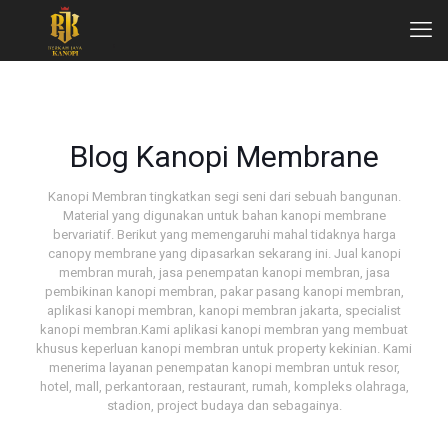
Blog Kanopi Membrane
Kanopi Membran tingkatkan segi seni dari sebuah bangunan.
Material yang digunakan untuk bahan kanopi membrane
bervariatif. Berikut yang memengaruhi mahal tidaknya harga
canopy membrane yang dipasarkan sekarang ini. Jual kanopi
membran murah, jasa penempatan kanopi membran, jasa
pembikinan kanopi membran, pakar pasang kanopi membran,
aplikasi kanopi membran, kanopi membran jakarta, specialist
kanopi membran.Kami aplikasi kanopi membran yang membuat
khusus keperluan kanopi membran untuk property kekinian. Kami
menerima layanan penempatan kanopi membran untuk resor,
hotel, mall, perkantoraan, restaurant, rumah, kompleks olahraga,
stadion, project budaya dan sebagainya.