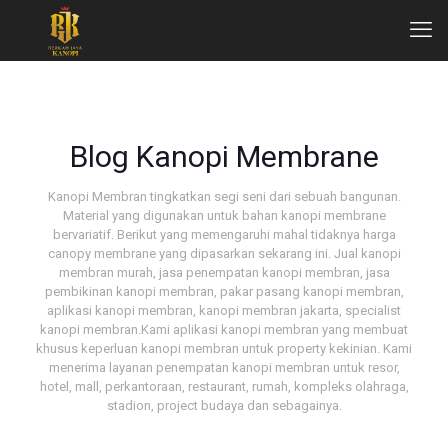
Blog Kanopi Membrane
Kanopi Membran tingkatkan segi seni dari sebuah bangunan.
Material yang digunakan untuk bahan kanopi membrane
bervariatif. Berikut yang memengaruhi mahal tidaknya harga
canopy membrane yang dipasarkan sekarang ini. Jual kanopi
membran murah, jasa penempatan kanopi membran, jasa
pembikinan kanopi membran, pakar pasang kanopi membran,
aplikasi kanopi membran, kanopi membran jakarta, specialist
kanopi membran.Kami aplikasi kanopi membran yang membuat
khusus keperluan kanopi membran untuk property kekinian. Kami
menerima layanan penempatan kanopi membran untuk resor,
hotel, mall, perkantoraan, restaurant, rumah, kompleks olahraga,
stadion, project budaya dan sebagainya.