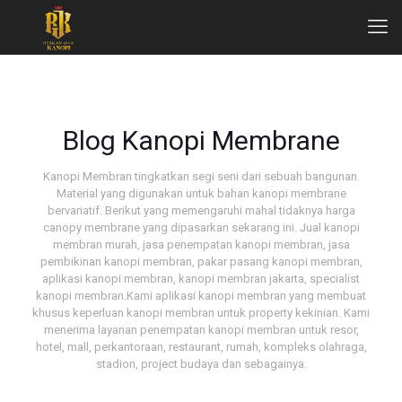
Blog Kanopi Membrane
Kanopi Membran tingkatkan segi seni dari sebuah bangunan.
Material yang digunakan untuk bahan kanopi membrane
bervariatif. Berikut yang memengaruhi mahal tidaknya harga
canopy membrane yang dipasarkan sekarang ini. Jual kanopi
membran murah, jasa penempatan kanopi membran, jasa
pembikinan kanopi membran, pakar pasang kanopi membran,
aplikasi kanopi membran, kanopi membran jakarta, specialist
kanopi membran.Kami aplikasi kanopi membran yang membuat
khusus keperluan kanopi membran untuk property kekinian. Kami
menerima layanan penempatan kanopi membran untuk resor,
hotel, mall, perkantoraan, restaurant, rumah, kompleks olahraga,
stadion, project budaya dan sebagainya.