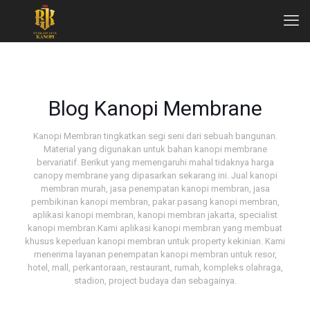
Blog Kanopi Membrane
Kanopi Membran tingkatkan segi seni dari sebuah bangunan.
Material yang digunakan untuk bahan kanopi membrane
bervariatif. Berikut yang memengaruhi mahal tidaknya harga
canopy membrane yang dipasarkan sekarang ini. Jual kanopi
membran murah, jasa penempatan kanopi membran, jasa
pembikinan kanopi membran, pakar pasang kanopi membran,
aplikasi kanopi membran, kanopi membran jakarta, specialist
kanopi membran.Kami aplikasi kanopi membran yang membuat
khusus keperluan kanopi membran untuk property kekinian. Kami
menerima layanan penempatan kanopi membran untuk resor,
hotel, mall, perkantoraan, restaurant, rumah, kompleks olahraga,
stadion, project budaya dan sebagainya.