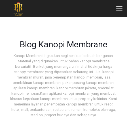
Blog Kanopi Membrane
Kanopi Membran tingkatkan segi seni dari sebuah bangunan.
Material yang digunakan untuk bahan kanopi membrane
bervariatif. Berikut yang memengaruhi mahal tidaknya harga
canopy membrane yang dipasarkan sekarang ini. Jual kanopi
membran murah, jasa penempatan kanopi membran, jasa
pembikinan kanopi membran, pakar pasang kanopi membran,
aplikasi kanopi membran, kanopi membran jakarta, specialist
kanopi membran.Kami aplikasi kanopi membran yang membuat
khusus keperluan kanopi membran untuk property kekinian. Kami
menerima layanan penempatan kanopi membran untuk resor,
hotel, mall, perkantoraan, restaurant, rumah, kompleks olahraga,
stadion, project budaya dan sebagainya.