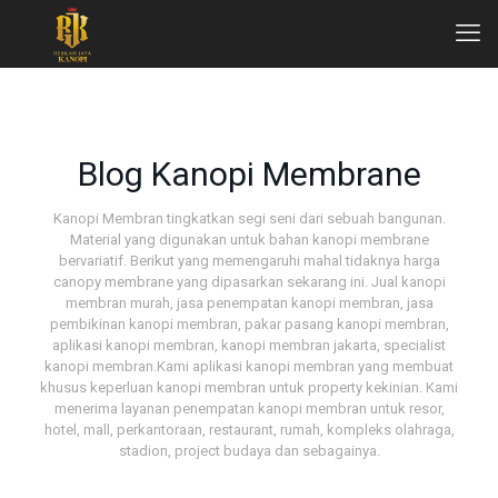
Blog Kanopi Membrane
Kanopi Membran tingkatkan segi seni dari sebuah bangunan.
Material yang digunakan untuk bahan kanopi membrane
bervariatif. Berikut yang memengaruhi mahal tidaknya harga
canopy membrane yang dipasarkan sekarang ini. Jual kanopi
membran murah, jasa penempatan kanopi membran, jasa
pembikinan kanopi membran, pakar pasang kanopi membran,
aplikasi kanopi membran, kanopi membran jakarta, specialist
kanopi membran.Kami aplikasi kanopi membran yang membuat
khusus keperluan kanopi membran untuk property kekinian. Kami
menerima layanan penempatan kanopi membran untuk resor,
hotel, mall, perkantoraan, restaurant, rumah, kompleks olahraga,
stadion, project budaya dan sebagainya.