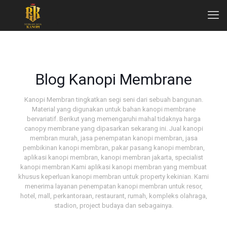
Blog Kanopi Membrane
Kanopi Membran tingkatkan segi seni dari sebuah bangunan.
Material yang digunakan untuk bahan kanopi membrane
bervariatif. Berikut yang memengaruhi mahal tidaknya harga
canopy membrane yang dipasarkan sekarang ini. Jual kanopi
membran murah, jasa penempatan kanopi membran, jasa
pembikinan kanopi membran, pakar pasang kanopi membran,
aplikasi kanopi membran, kanopi membran jakarta, specialist
kanopi membran.Kami aplikasi kanopi membran yang membuat
khusus keperluan kanopi membran untuk property kekinian. Kami
menerima layanan penempatan kanopi membran untuk resor,
hotel, mall, perkantoraan, restaurant, rumah, kompleks olahraga,
stadion, project budaya dan sebagainya.