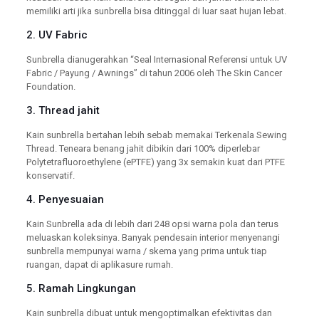
memiliki arti jika sunbrella bisa ditinggal di luar saat hujan lebat.
2. UV Fabric
Sunbrella dianugerahkan “Seal Internasional Referensi untuk UV
Fabric / Payung / Awnings” di tahun 2006 oleh The Skin Cancer
Foundation.
3. Thread jahit
Kain sunbrella bertahan lebih sebab memakai Terkenala Sewing
Thread. Teneara benang jahit dibikin dari 100% diperlebar
Polytetrafluoroethylene (ePTFE) yang 3x semakin kuat dari PTFE
konservatif.
4. Penyesuaian
Kain Sunbrella ada di lebih dari 248 opsi warna pola dan terus
meluaskan koleksinya. Banyak pendesain interior menyenangi
sunbrella mempunyai warna / skema yang prima untuk tiap
ruangan, dapat di aplikasure rumah.
5. Ramah Lingkungan
Kain sunbrella dibuat untuk mengoptimalkan efektivitas dan