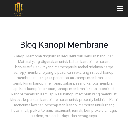
Blog Kanopi Membrane
Kanopi Membran tingkatkan segi seni dari sebuah bangunan.
Material yang digunakan untuk bahan kanopi membrane
bervariatif. Berikut yang memengaruhi mahal tidaknya harga
canopy membrane yang dipasarkan sekarang ini. Jual kanopi
membran murah, jasa penempatan kanopi membran, jasa
pembikinan kanopi membran, pakar pasang kanopi membran,
aplikasi kanopi membran, kanopi membran jakarta, specialist
kanopi membran.Kami aplikasi kanopi membran yang membuat
khusus keperluan kanopi membran untuk property kekinian. Kami
menerima layanan penempatan kanopi membran untuk resor,
hotel, mall, perkantoraan, restaurant, rumah, kompleks olahraga,
stadion, project budaya dan sebagainya.