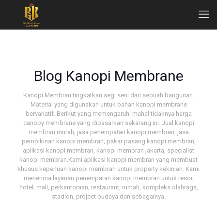
Blog Kanopi Membrane
Kanopi Membran tingkatkan segi seni dari sebuah bangunan.
Material yang digunakan untuk bahan kanopi membrane
bervariatif. Berikut yang memengaruhi mahal tidaknya harga
canopy membrane yang dipasarkan sekarang ini. Jual kanopi
membran murah, jasa penempatan kanopi membran, jasa
pembikinan kanopi membran, pakar pasang kanopi membran,
aplikasi kanopi membran, kanopi membran jakarta, specialist
kanopi membran.Kami aplikasi kanopi membran yang membuat
khusus keperluan kanopi membran untuk property kekinian. Kami
menerima layanan penempatan kanopi membran untuk resor,
hotel, mall, perkantoraan, restaurant, rumah, kompleks olahraga,
stadion, project budaya dan sebagainya.