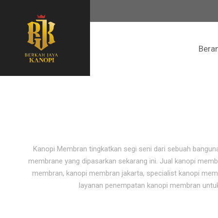
Bera
Kanopi Membran tingkatkan segi seni dari sebuah banguna
membrane yang dipasarkan sekarang ini. Jual kanopi memb
membran, kanopi membran jakarta, specialist kanopi me
layanan penempatan kanopi membran untuk re