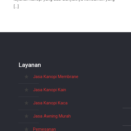
[…]
Layanan
Jasa Kanopi Membrane
Jasa Kanopi Kain
Jasa Kanopi Kaca
Jasa Awning Murah
Pemesanan