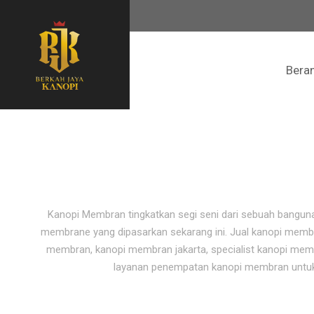
Bera
Kanopi Membran tingkatkan segi seni dari sebuah banguna
membrane yang dipasarkan sekarang ini. Jual kanopi memb
membran, kanopi membran jakarta, specialist kanopi me
layanan penempatan kanopi membran untuk re