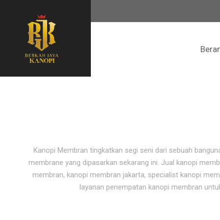
Bera
Kanopi Membran tingkatkan segi seni dari sebuah banguna
membrane yang dipasarkan sekarang ini. Jual kanopi memb
membran, kanopi membran jakarta, specialist kanopi me
layanan penempatan kanopi membran untuk re