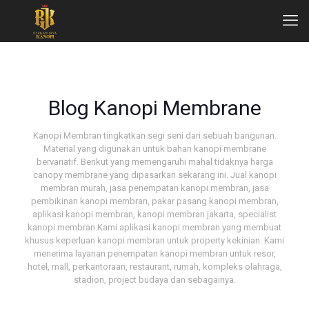
Blog Kanopi Membrane
Kanopi Membran tingkatkan segi seni dari sebuah bangunan.
Material yang digunakan untuk bahan kanopi membrane
bervariatif. Berikut yang memengaruhi mahal tidaknya harga
canopy membrane yang dipasarkan sekarang ini. Jual kanopi
membran murah, jasa penempatan kanopi membran, jasa
pembikinan kanopi membran, pakar pasang kanopi membran,
aplikasi kanopi membran, kanopi membran jakarta, specialist
kanopi membran.Kami aplikasi kanopi membran yang membuat
khusus keperluan kanopi membran untuk property kekinian. Kami
menerima layanan penempatan kanopi membran untuk resor,
hotel, mall, perkantoraan, restaurant, rumah, kompleks olahraga,
stadion, project budaya dan sebagainya.