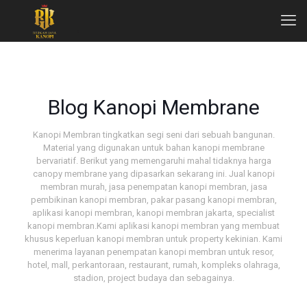
Blog Kanopi Membrane
Kanopi Membran tingkatkan segi seni dari sebuah bangunan.
Material yang digunakan untuk bahan kanopi membrane
bervariatif. Berikut yang memengaruhi mahal tidaknya harga
canopy membrane yang dipasarkan sekarang ini. Jual kanopi
membran murah, jasa penempatan kanopi membran, jasa
pembikinan kanopi membran, pakar pasang kanopi membran,
aplikasi kanopi membran, kanopi membran jakarta, specialist
kanopi membran.Kami aplikasi kanopi membran yang membuat
khusus keperluan kanopi membran untuk property kekinian. Kami
menerima layanan penempatan kanopi membran untuk resor,
hotel, mall, perkantoraan, restaurant, rumah, kompleks olahraga,
stadion, project budaya dan sebagainya.