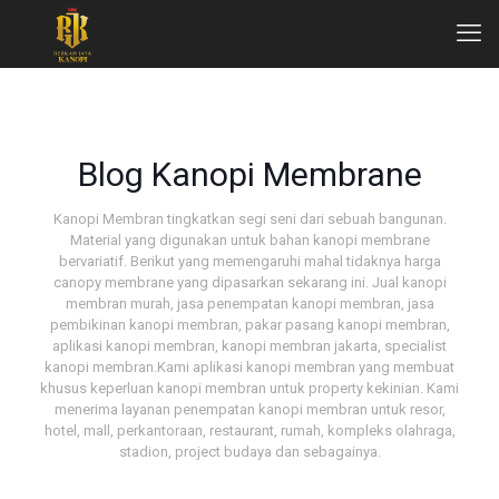
Blog Kanopi Membrane
Kanopi Membran tingkatkan segi seni dari sebuah bangunan.
Material yang digunakan untuk bahan kanopi membrane
bervariatif. Berikut yang memengaruhi mahal tidaknya harga
canopy membrane yang dipasarkan sekarang ini. Jual kanopi
membran murah, jasa penempatan kanopi membran, jasa
pembikinan kanopi membran, pakar pasang kanopi membran,
aplikasi kanopi membran, kanopi membran jakarta, specialist
kanopi membran.Kami aplikasi kanopi membran yang membuat
khusus keperluan kanopi membran untuk property kekinian. Kami
menerima layanan penempatan kanopi membran untuk resor,
hotel, mall, perkantoraan, restaurant, rumah, kompleks olahraga,
stadion, project budaya dan sebagainya.