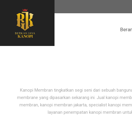
Bera
Kanopi Membran tingkatkan segi seni dari sebuah banguna
membrane yang dipasarkan sekarang ini. Jual kanopi memb
membran, kanopi membran jakarta, specialist kanopi me
layanan penempatan kanopi membran untuk re