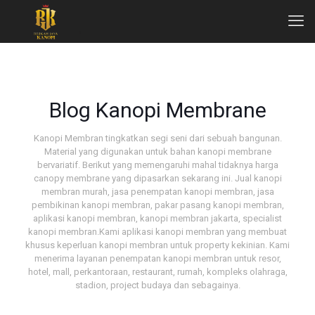
Blog Kanopi Membrane
Kanopi Membran tingkatkan segi seni dari sebuah bangunan.
Material yang digunakan untuk bahan kanopi membrane
bervariatif. Berikut yang memengaruhi mahal tidaknya harga
canopy membrane yang dipasarkan sekarang ini. Jual kanopi
membran murah, jasa penempatan kanopi membran, jasa
pembikinan kanopi membran, pakar pasang kanopi membran,
aplikasi kanopi membran, kanopi membran jakarta, specialist
kanopi membran.Kami aplikasi kanopi membran yang membuat
khusus keperluan kanopi membran untuk property kekinian. Kami
menerima layanan penempatan kanopi membran untuk resor,
hotel, mall, perkantoraan, restaurant, rumah, kompleks olahraga,
stadion, project budaya dan sebagainya.