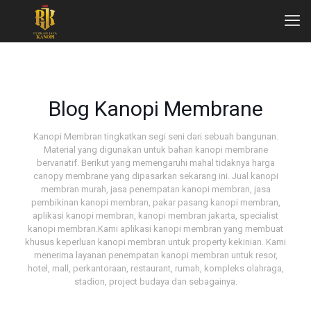
Blog Kanopi Membrane
Kanopi Membran tingkatkan segi seni dari sebuah bangunan.
Material yang digunakan untuk bahan kanopi membrane
bervariatif. Berikut yang memengaruhi mahal tidaknya harga
canopy membrane yang dipasarkan sekarang ini. Jual kanopi
membran murah, jasa penempatan kanopi membran, jasa
pembikinan kanopi membran, pakar pasang kanopi membran,
aplikasi kanopi membran, kanopi membran jakarta, specialist
kanopi membran.Kami aplikasi kanopi membran yang membuat
khusus keperluan kanopi membran untuk property kekinian. Kami
menerima layanan penempatan kanopi membran untuk resor,
hotel, mall, perkantoraan, restaurant, rumah, kompleks olahraga,
stadion, project budaya dan sebagainya.