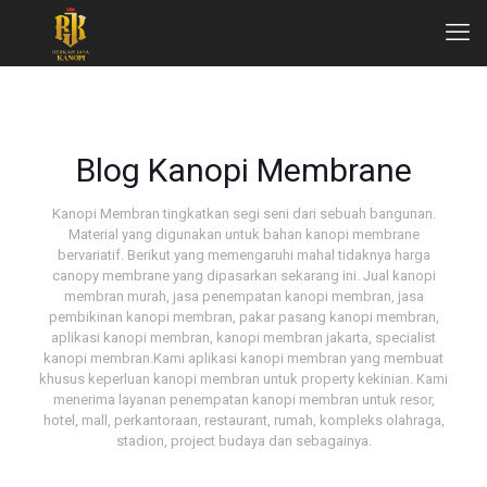
Blog Kanopi Membrane
Kanopi Membran tingkatkan segi seni dari sebuah bangunan.
Material yang digunakan untuk bahan kanopi membrane
bervariatif. Berikut yang memengaruhi mahal tidaknya harga
canopy membrane yang dipasarkan sekarang ini. Jual kanopi
membran murah, jasa penempatan kanopi membran, jasa
pembikinan kanopi membran, pakar pasang kanopi membran,
aplikasi kanopi membran, kanopi membran jakarta, specialist
kanopi membran.Kami aplikasi kanopi membran yang membuat
khusus keperluan kanopi membran untuk property kekinian. Kami
menerima layanan penempatan kanopi membran untuk resor,
hotel, mall, perkantoraan, restaurant, rumah, kompleks olahraga,
stadion, project budaya dan sebagainya.