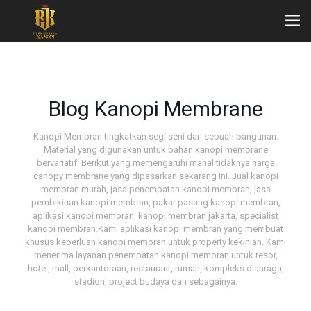
Blog Kanopi Membrane
Kanopi Membran tingkatkan segi seni dari sebuah bangunan.
Material yang digunakan untuk bahan kanopi membrane
bervariatif. Berikut yang memengaruhi mahal tidaknya harga
canopy membrane yang dipasarkan sekarang ini. Jual kanopi
membran murah, jasa penempatan kanopi membran, jasa
pembikinan kanopi membran, pakar pasang kanopi membran,
aplikasi kanopi membran, kanopi membran jakarta, specialist
kanopi membran.Kami aplikasi kanopi membran yang membuat
khusus keperluan kanopi membran untuk property kekinian. Kami
menerima layanan penempatan kanopi membran untuk resor,
hotel, mall, perkantoraan, restaurant, rumah, kompleks olahraga,
stadion, project budaya dan sebagainya.