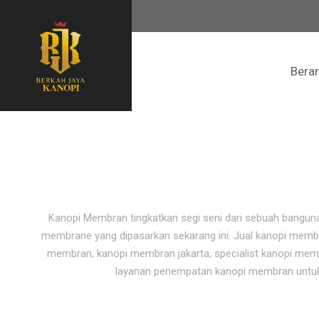
Bera
Kanopi Membran tingkatkan segi seni dari sebuah banguna
membrane yang dipasarkan sekarang ini. Jual kanopi memb
membran, kanopi membran jakarta, specialist kanopi me
layanan penempatan kanopi membran untuk re