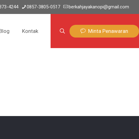
373-4244
0857-3805-0517
berkahjayakanopi@gmail.com
Minta Penawaran
Blog
Kontak