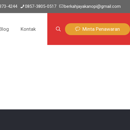
373-4244
0857-3805-0517
berkahjayakanopi@gmail.com
Minta Penawaran
Blog
Kontak