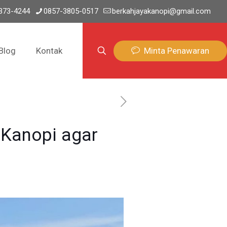
373-4244
0857-3805-0517
berkahjayakanopi@gmail.com
Minta Penawaran
Blog
Kontak
Kanopi agar